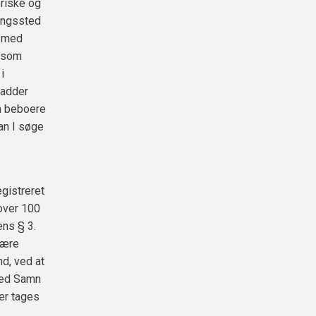
riske og
ingssted
t med
i som
i
padder
om beboere
kan I søge
gistreret
over 100
ens § 3.
mære
nd, ved at
med Samn
er tages