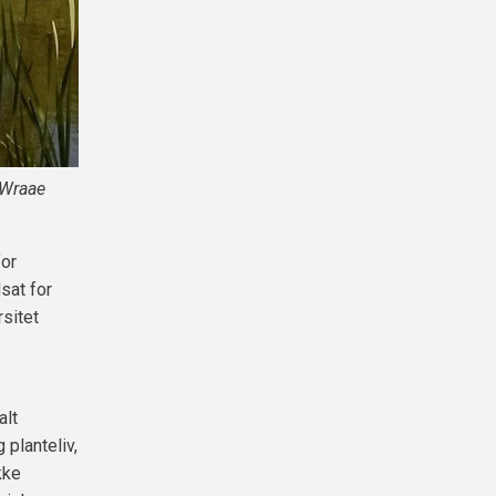
e Wraae
for
sat for
sitet
alt
 planteliv,
kke