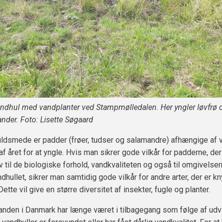
ndhul med vandplanter ved Stampmølledalen. Her yngler løvfrø o
der. Foto: Lisette Søgaard
dsmede er padder (frøer, tudser og salamandre) afhængige af v
af året for at yngle. Hvis man sikrer gode vilkår for padderne, der 
v til de biologiske forhold, vandkvaliteten og også til omgivelse
hullet, sikrer man samtidig gode vilkår for andre arter, der er kny
Dette vil give en større diversitet af insekter, fugle og planter.
den i Danmark har længe været i tilbagegang som følge af udvi