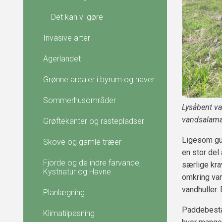
Det kan vi gøre
Invasive arter
Agerlandet
Grønne arealer i byrum og haver
Sommerhusområder
Lysåbent va
vandsalaman
Grøftekanter og rastepladser
Ligesom gul
Skove og gamle træer
en stor del 
Fjorde og de indre farvande,
særlige kra
Kystnatur og Havne
omkring vand
vandhuller. 
Planlægning
Paddebestan
Klimatilpasning