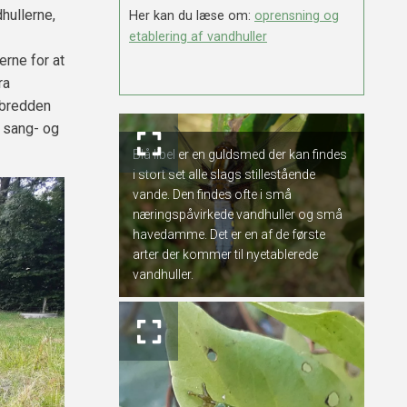
hullerne,
Her kan du læse om:
oprensning og
etablering af vandhuller
erne for at
ra
 bredden
e sang- og
Blå libel er en guldsmed der kan findes
i stort set alle slags stillestående
vande. Den findes ofte i små
næringspåvirkede vandhuller og små
havedamme. Det er en af de første
arter der kommer til nyetablerede
vandhuller.