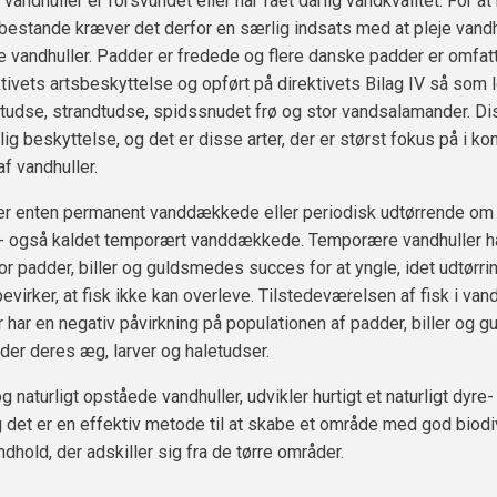
vandhuller er forsvundet eller har fået dårlig vandkvalitet. For at
estande kræver det derfor en særlig indsats med at pleje vandh
e vandhuller. Padder er fredede og flere danske padder er omfatt
ktivets artsbeskyttelse og opført på direktivets Bilag IV så som l
tudse, strandtudse, spidssnudet frø og stor vandsalamander. Di
ig beskyttelse, og det er disse arter, der er størst fokus på i 
af vandhuller.
 er enten permanent vanddækkede eller periodisk udtørrende om
 også kaldet temporært vanddækkede. Temporære vandhuller ha
or padder, biller og guldsmedes succes for at yngle, idet udtørri
evirker, at fisk ikke kan overleve. Tilstedeværelsen af fisk i van
 har en negativ påvirkning på populationen af padder, biller og 
æder deres æg, larver og haletudser.
 naturligt opståede vandhuller, udvikler hurtigt et naturligt dyre-
og det er en effektiv metode til at skabe et område med god biodi
ndhold, der adskiller sig fra de tørre områder.