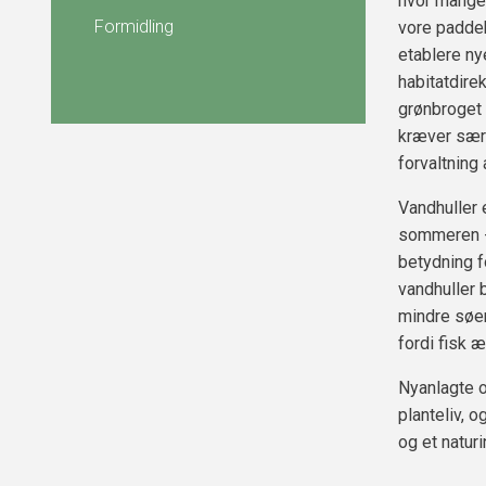
hvor mange 
Formidling
vore paddeb
etablere ny
habitatdire
grønbroget 
kræver særl
forvaltning 
Vandhuller
sommeren -
betydning f
vandhuller b
mindre søer
fordi fisk 
Nyanlagte og
planteliv, 
og et naturi