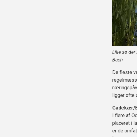
Lille sø der
Bach
De fleste v
regelmæssig
næringspåvi
ligger ofte
Gadekær/
I flere af
placeret i 
er de omfat