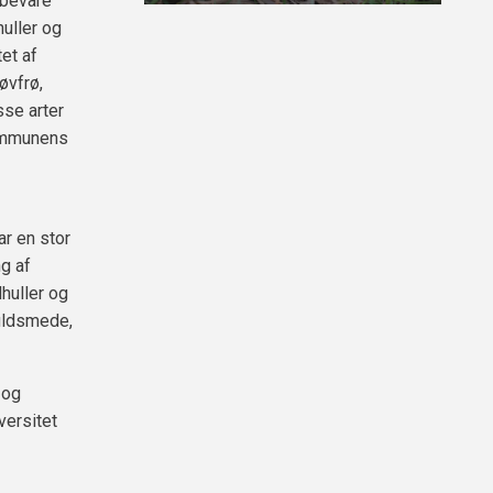
 bevare
uller og
et af
øvfrø,
sse arter
kommunens
r en stor
ng af
dhuller og
guldsmede,
 og
versitet