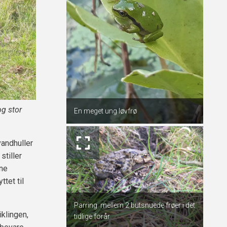
g stor
En meget ung løvfrø
andhuller
stiller
rne
ttet til
Parring mellem 2 butsnuede frøer i det
klingen,
tidlige forår