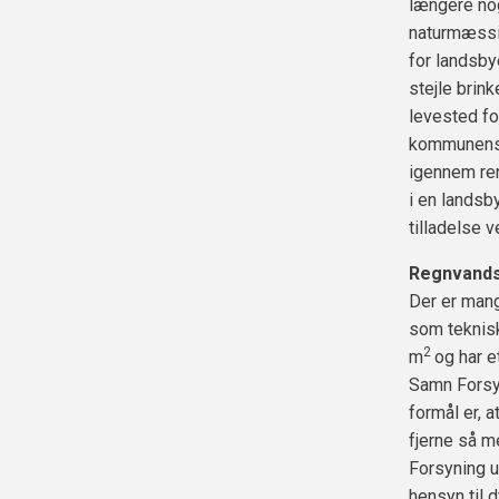
længere nog
naturmæssi
for landsb
stejle brin
levested fo
kommunens 
igennem ren
i en landsb
tilladelse
Regnvands
Der er man
som teknis
2
m
og har e
Samn Forsyn
formål er, 
fjerne så 
Forsyning u
hensyn til d