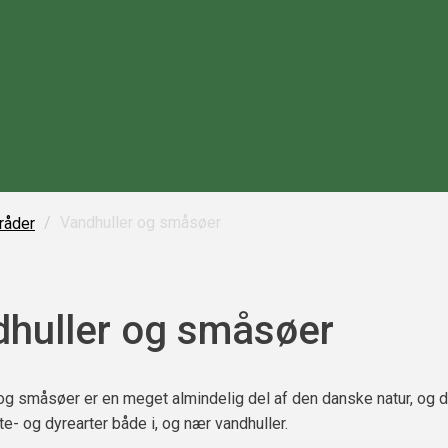
/
Vandhuller og småsøer
råder
huller og småsøer
og småsøer er en meget almindelig del af den danske natur, og d
e- og dyrearter både i, og nær vandhuller.