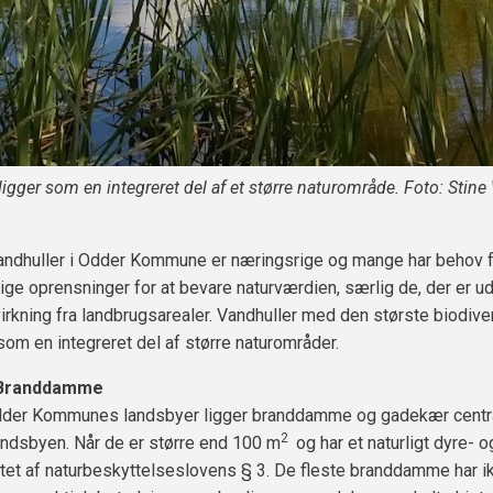
 ligger som en integreret del af et større naturområde. Foto: Stin
andhuller i Odder Kommune er næringsrige og mange har behov 
e oprensninger for at bevare naturværdien, særlig de, der er ud
rkning fra landbrugsarealer. Vandhuller med den største biodiver
 som en integreret del af større naturområder.
Branddamme
 Odder Kommunes landsbyer ligger branddamme og gadekær centr
2
landsbyen. Når de er større end 100 m
og har et naturligt dyre- og
tet af naturbeskyttelseslovens § 3. De fleste branddamme har i