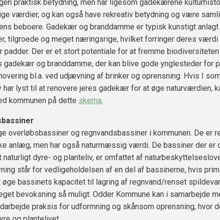
en praktisk betydning, men har ligesom gadekærene kulturhisto
ge værdier, og kan også have rekreativ betydning og være saml
yens beboere. Gadekær og branddamme er typisk kunstigt anlag
ker, tilgroede og meget næringsrige, hvilket forringer deres værd
r padder. Der er et stort potentiale for at fremme biodiversiteten 
gadekær og branddamme, der kan blive gode ynglesteder for 
overing bl.a. ved udjævning af brinker og oprensning. Hvis I s
y har lyst til at renovere jeres gadekær for at øge naturværdien, 
 ved kommunen på dette
skema
.
bassiner
ge overløbsbassiner og regnvandsbassiner i kommunen. De er re
ke anlæg, men har også naturmæssig værdi. De bassiner der er 
t naturligt dyre- og planteliv, er omfattet af naturbeskyttelseslov
ing står for vedligeholdelsen af en del af bassinerne, hvis pri
at øge bassinets kapacitet til lagring af regnvand/renset spildeva
meget bevoksning så muligt. Odder Kommune kan i samarbejde 
darbejde praksis for udformning og skånsom oprensning, hvor d
yre og plantelivet.