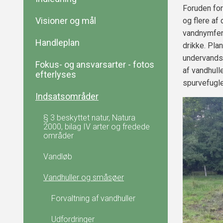
Foruden for
Visioner og mål
og flere af
vandnymfer 
Handleplan
drikke. Plan
undervandsp
Fokus- og ansvarsarter - fotos
af vandhull
efterlyses
spurvefugle
Indsatsområder
§ 3 beskyttet natur, Natura
2000, bilag IV arter og fredede
områder
Vandløb
Vandhuller og småsøer
Forvaltning af vandhuller
Udfordringer