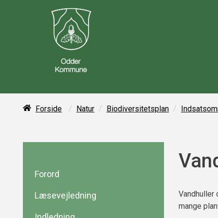
/
/
/
Forside
Natur
Biodiversitetsplan
Indsatsom
Vand
Forord
Vandhuller 
Læsevejledning
mange plant
Indledning