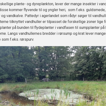
skellige plante- og dyreplankton, lever der mange insekter i vand
 disse kommer flyvende til og yngler heri, som f.eks. guldsmede,
og vandkalve. Pattedyr i agerlandet som rådyr søger til vandhull
terne tilknyttet vandhuller er tilpasset de forskellige zoner lige f
lanter på bunden til flydeplanter i vandfasen til sumpplanter på
erne. Langs vandhullernes bredder i rørsump og krat lever mang
 som f.eks. rørspurv.