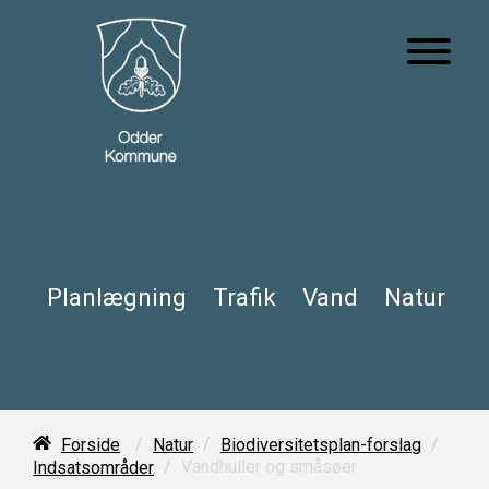
Planlægning
Trafik
Vand
Natur
/
/
/
Forside
Natur
Biodiversitetsplan-forslag
/
Vandhuller og småsøer
Indsatsområder