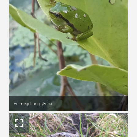
En meget ung løvfrø