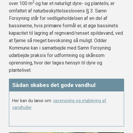
2
over 100 m
og har et naturligt dyre- og planteliv, er
omfattet af naturbeskyttelseslovens § 3. Samn
Forsyning står for vedligeholdelsen af en del af
bassinerne, hvis primære formål er, at øge bassinets
kapacitet til lagring af regnvand/renset spildevand, ved
at fjerne så meget bevoksning så muligt. Odder
Kommune kan i samarbejde med Samn Forsyning
udarbejde praksis for udformning og skånsom
oprensning, hvor der tages hensyn til dyre og
plantelivet.
Sådan skabes det gode vandhul
Her kan du læse om:
oprensning og etablering af
vandhuller