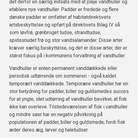
det derfor en særlig indsats med at pleje vandhuller og
etablere nye vandhuller. Padder er fredede og flere
danske padder er omfattet af habitatdirektivets
artsbeskyttelse og opført på direktivets Bilag IV så
som løvfrø, grønbroget tudse, strandtudse,
spidssnudet frø og stor vandsalamander. Disse arter
kræver særlig beskyttelse, og det er disse arter, der er
størst fokus på i kommunens forvaltning af vandhuller.
Vandhuller er enten permanent vanddækkede eller
periodisk udtørrende om sommeren - også kaldet
temporært vanddækkede. Temporære vandhuller har en
stor betydning for padder, biller og guldsmedes succes
for at yngle, idet udtørring af vandhuller bevirker, at fisk
ikke kan overleve. Tilstedeværelsen af fisk i vandhuller
og mindre søer har en negativ påvirkning på
populationen af padder, biller og guldsmede, fordi fisk
æder deres æg, larver og haletudser.