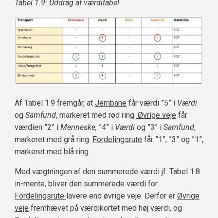
Tabel 1.9: Uddrag af værditabel.
Af Tabel 1.9 fremgår, at
Jernbane
får værdi ”5” i
Værdi
og
Samfund
, markeret med rød ring.
Øvrige veje
får
værdien ”2” i
Menneske,
”4” i
Værdi
og ”3” i
Samfund
,
markeret med grå ring.
Fordelingsrute
får ”1”, ”3” og ”1”,
markeret med blå ring.
Med vægtningen af den summerede værdi jf. Tabel 1.8
in-mente, bliver den summerede værdi for
Fordelingsrute
lavere end øvrige veje. Derfor er
Øvrige
veje
fremhævet på værdikortet med høj værdi, og