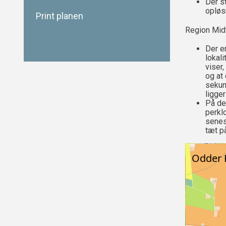
Der s
opløs
Print planen
Region Midt
Der e
lokal
viser,
og at
sekun
ligge
På den
perkl
senes
tæt p