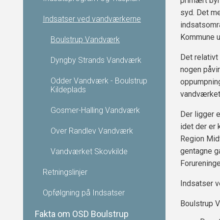
primært by
syd. Det me
Indsatser ved vandværkerne
indsatsområ
Kommune ud
Boulstrup Vandværk
Det relativ
Dyngby Strands Vandværk
nogen påvir
Odder Vandværk - Boulstrup
oppumpning,
Kildeplads
vandværket
Gosmer-Halling Vandværk
Der ligger e
idet der er
Over Randlev Vandværk
Region Mid
gentagne ga
Vandværket Skovkilde
Forureninge
Retningslinjer
Indsatser 
Opfølgning på Indsatser
Boulstrup 
Fakta om OSD Boulstrup