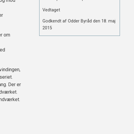
 og mod
Vedtaget
er
Godkendt af Odder Byråd den 18. maj
2015
er om
ved
dvindingen,
eriet.
ng. Der er
dværket.
andværket.