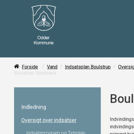
/
/
/
Forside
Vand
Indsatsplan Boulstrup
Oversig
Boulstrup Vandværk
Boul
Indledning
Indvindings
Oversigt over indsatser
indvindings
Indsatsprogram og Tidsplan