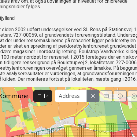
tilles krav om, at også udviklingen af niveauet for chlorerede
ningsmidler følges.
jylland
r siden 2002 udført undersøgelser ved SL Rens på Stationsvej 1
itetsnr. 727-00059, af grundvandets forureningstilstand. Unders
 at der under rensemaskinerne på renseriet ligger perklorethylen i
 der er sket en spredning af perklorethylenforurenet grundvandet 
dære magasiner i nordøstlig retning. Boulstrup Vandværks kilde
r 100 meter nordøst for renseriet. I 2015 foretages der en risikov
 tidligere renserigrund på Boulstrupvej 2, lokalitetsnr. 727-0006
orethylenforureningen overvåget gennem en årrække. På baggrun
te analyseresultater er vurderingen, at grundvandsforureningen
å kilden. Der moniteres fortsat på lokaliteten, næste gang i 2016.