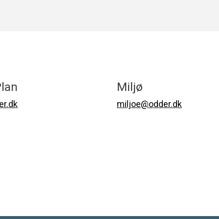
lan
Miljø
r.dk
miljoe@odder.dk