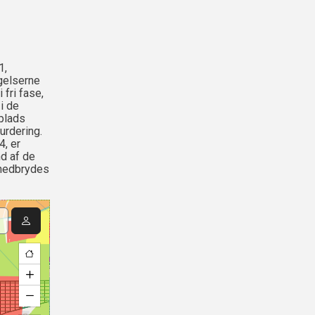
1,
øgelserne
 fri fase,
i de
plads
urdering.
4, er
d af de
 nedbrydes