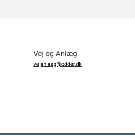
Vej og Anlæg
vejanlaeg@odder.dk