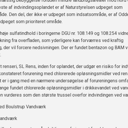
mæssig bebyggelse foruden mindre landbrugsarealer mod nord
ste af indvindingsoplandet er af Naturstyrelsen udpeget som
de. Den del, der ikke er udpeget som indsatsområde, er af Odd
peget som prioriteret område.
t høje sulfatindhold i boringerne DGU nr. 108.149 og 108.254 vidn
kning fra overfladen, som yderligere kan forværres ved kraftig
 der vil forcere nedsivningen. Der er fundet bentazon og BAM 
.
t renseri, SL Rens, inden for oplandet, der udgør en risiko for in
 konstateret forurening med chlorerede opløsningsmidler ved rens
t er i gang med en nærmere undersøgelse af forureningens omfa
nge fundet chlorerede opløsningsmidler i drikkevandet ved van
n vurderes som den største trussel overfor indvindingen ved v
ved Boulstrup Vandværk
Vandværk