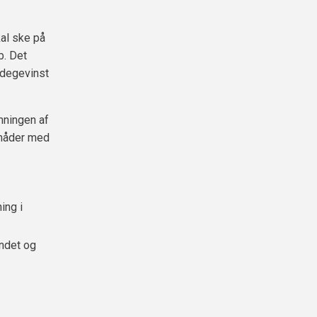
al ske på
b. Det
idegevinst
ømningen af
 måder med
ing i
andet og