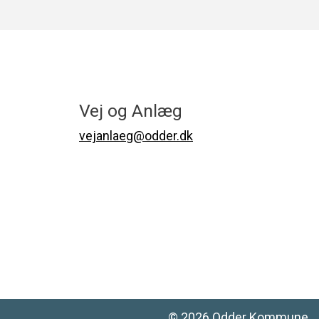
Vej og Anlæg
vejanlaeg@odder.dk
©
2026
Odder Kommune