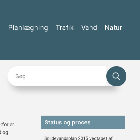
Planlægning
Trafik
Vand
Natur
Status og proces
rfor er
d og
Spildevandsplan 2015 vedtaget af