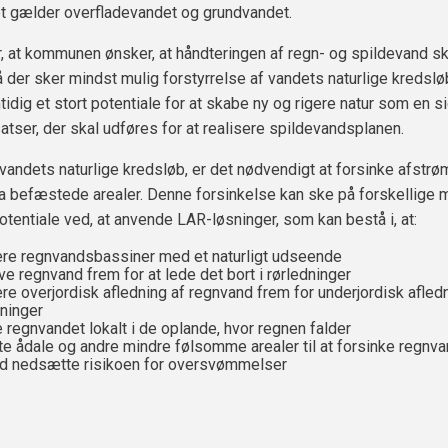
t gælder overfladevandet og grundvandet.
, at kommunen ønsker, at håndteringen af regn- og spildevand sk
 der sker mindst mulig forstyrrelse af vandets naturlige kredslø
idig et stort potentiale for at skabe ny og rigere natur som en s
atser, der skal udføres for at realisere spildevandsplanen.
il vandets naturlige kredsløb, er det nødvendigt at forsinke afstr
a befæstede arealer. Denne forsinkelse kan ske på forskellige
potentiale ved, at anvende LAR-løsninger, som kan bestå i, at:
ere regnvandsbassiner med et naturligt udseende
ve regnvand frem for at lede det bort i rørledninger
ere overjordisk afledning af regnvand frem for underjordisk afledn
dninger
e regnvandet lokalt i de oplande, hvor regnen falder
te ådale og andre mindre følsomme arealer til at forsinke regnv
d nedsætte risikoen for oversvømmelser