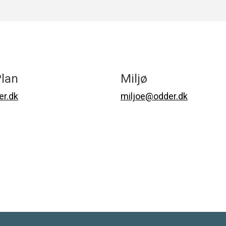
lan
Miljø
r.dk
miljoe@odder.dk