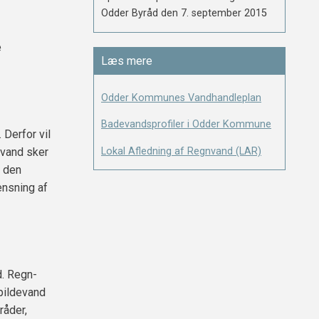
Odder Byråd den 7. september 2015
e
Læs mere
Odder Kommunes Vandhandleplan
Badevandsprofiler i Odder Kommune
Derfor vil
Lokal Afledning af Regnvand (LAR)
evand sker
l den
ensning af
d. Regn-
spildevand
råder,