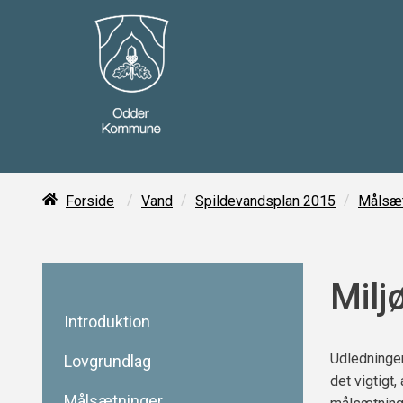
/
/
/
Forside
Vand
Spildevandsplan 2015
Målsæt
Milj
Introduktion
Udledninger
Lovgrundlag
det vigtigt
Målsætninger