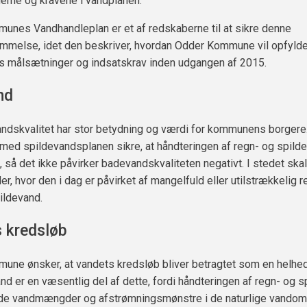
erne og kravene i vandplanen.
nes Vandhandleplan er et af redskaberne til at sikre denne
mmelse, idet den beskriver, hvordan Odder Kommune vil opfyld
s målsætninger og indsatskrav inden udgangen af 2015.
nd
dskvalitet har stor betydning og værdi for kommunens borgere. 
ed spildevandsplanen sikre, at håndteringen af regn- og spild
 så det ikke påvirker badevandskvaliteten negativt. I stedet ska
er, hvor den i dag er påvirket af mangelfuld eller utilstrækkelig r
ildevand.
 kredsløb
ne ønsker, at vandets kredsløb bliver betragtet som en helhe
nd er en væsentlig del af dette, fordi håndteringen af regn- og 
åde vandmængder og afstrømningsmønstre i de naturlige vandom