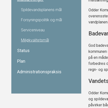
målsætning
Spildevandsplanens mål
Odder Kommu
overensste
Forsyningspolitik og mål
vandplanen
Serviceniveau
Badeva
Miljøkvalitetsmål
God badevan
Status
kommunen m
på en måde,
Plan
forbedres d
regn- og sp
Administrationspraksis
Vandets
Odder Kommu
og spildeva
påvirker b