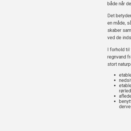
både når de
Det betyder
en måde, så
skaber samt
ved de inds
I forhold t
regnvand fr
stort natur
etabl
nedsi
etabl
rørle
afled
benyt
derve