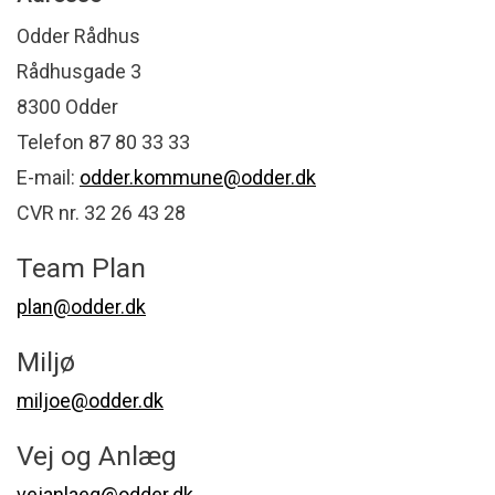
Odder Rådhus
Rådhusgade 3
8300 Odder
Telefon 87 80 33 33
E-mail:
odder.kommune@odder.dk
CVR nr. 32 26 43 28
Team Plan
plan@odder.dk
Miljø
miljoe@odder.dk
Vej og Anlæg
vejanlaeg@odder.dk