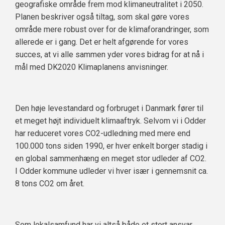
geografiske område frem mod klimaneutralitet i 2050.
Planen beskriver også tiltag, som skal gøre vores
område mere robust over for de klimaforandringer, som
allerede er i gang. Det er helt afgørende for vores
succes, at vi alle sammen yder vores bidrag for at nå i
mål med DK2020 Klimaplanens anvisninger.
Den høje levestandard og forbruget i Danmark fører til
et meget højt individuelt klimaaftryk. Selvom vi i Odder
har reduceret vores CO2-udledning med mere end
100.000 tons siden 1990, er hver enkelt borger stadig i
en global sammenhæng en meget stor udleder af CO2.
I Odder kommune udleder vi hver især i gennemsnit ca.
8 tons CO2 om året.
Som lokalsamfund har vi altså både et stort ansvar,