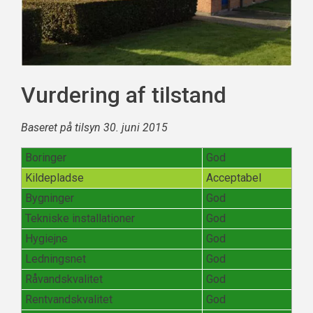
Vurdering af tilstand
Baseret på tilsyn 30. juni 2015
Boringer
God
Kildepladse
Acceptabel
Bygninger
God
Tekniske installationer
God
Hygiejne
God
Ledningsnet
God
Råvandskvalitet
God
Rentvandskvalitet
God