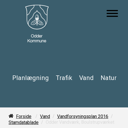
Planlægning
Trafik
Vand
Natur
/
/
/
Forside
Vand
Vandforsyningsplan 2016
/
Odder Vandværk, Boulstrupværket
Stamdatablade