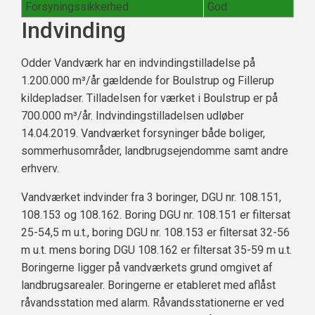
Forsyningssikkerhed
God
Indvinding
Odder Vandværk har en indvindingstilladelse på
1.200.000 m³/år gældende for Boulstrup og Fillerup
kildepladser. Tilladelsen for værket i Boulstrup er på
700.000 m³/år. Indvindingstilladelsen udløber
14.04.2019. Vandværket forsyninger både boliger,
sommerhusområder, landbrugsejendomme samt andre
erhverv.
Vandværket indvinder fra 3 boringer, DGU nr. 108.151,
108.153 og 108.162. Boring DGU nr. 108.151 er filtersat
25-54,5 m u.t., boring DGU nr. 108.153 er filtersat 32-56
m u.t. mens boring DGU 108.162 er filtersat 35-59 m u.t.
Boringerne ligger på vandværkets grund omgivet af
landbrugsarealer. Boringerne er etableret med aflåst
råvandsstation med alarm. Råvandsstationerne er ved