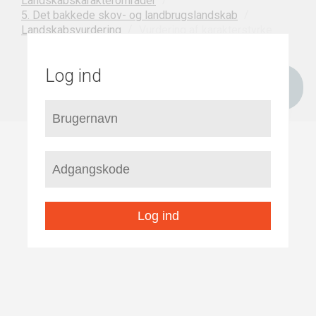
Landskabskarakterområder
/
5. Det bakkede skov- og landbrugslandskab
/
Vurdering af karakterstyrke
Landskabsvurdering
Log ind
Log ind