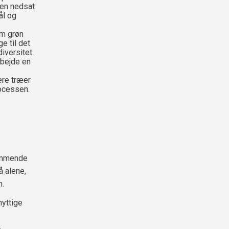
en nedsat
ål og
om grøn
e til det
iversitet.
rbejde en
ere træer
ocessen.
kommende
å alene,
n.
nyttige