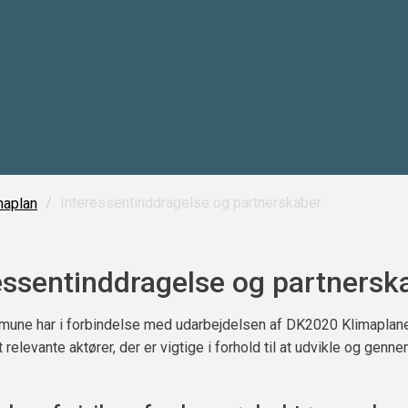
/
Interessentinddragelse og partnerskaber
maplan
essentinddragelse og partnersk
une har i forbindelse med udarbejdelsen af DK2020 Klimaplan
t relevante aktører, der er vigtige i forhold til at udvikle og genn