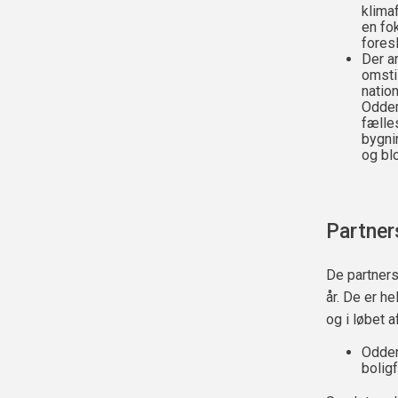
klima
en fo
fores
Der a
omstil
natio
Odder
fælle
bygni
og bl
Partner
De partners
år. De er he
og i løbet 
Odder
bolig