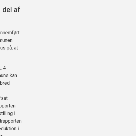
 del af
ennemført
mmunen
us på, at
. 4
mune kan
 bred
fsat
apporten
illing i
trapporten
eduktion i