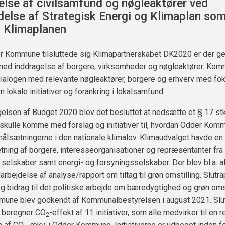
else af civilsamfund og nøgleaktører ved
delse af Strategisk Energi og Klimaplan som
 Klimaplanen
r Kommune tilsluttede sig Klimapartnerskabet DK2020 er der g
med inddragelse af borgere, virksomheder og nøgleaktører. Ko
 dialogen med relevante nøgleaktører, borgere og erhverv med fok
 lokale initiativer og forankring i lokalsamfund.
lsen af Budget 2020 blev det besluttet at nedsætte et § 17 stk
 skulle komme med forslag og initiativer til, hvordan Odder Kom
 målsætningerne i den nationale klimalov. Klimaudvalget havde en
ing af borgere, interesseorganisationer og repræsentanter fra
elskaber samt energi- og forsyningsselskaber. Der blev bl.a. a
darbejdelse af analyse/rapport om tiltag til grøn omstilling. Slutr
g bidrag til det politiske arbejde om bæredygtighed og grøn omst
une blev godkendt af Kommunalbestyrelsen i august 2021. Slu
 beregner CO
-effekt af 11 initiativer, som alle medvirker til en r
2