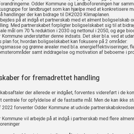
forandringerne. Odder Kommune og Landboforeningen har samm
kusgruppe for landbruget som kan hjælpe med at konkretisere m
lå handlinger der kan bidrage til DK2020 Klimaplanen.
rbejdes på at indgå et partnerskab med et alment boligselskab 
ling. Med partnerskabet forpligter boligselskabet sig til at bidrag
nale mål om 70 % reduktion i 2030 og nettonul i 2050, og øge biod
 Kommune understøtter denne indsats. Det sker bl.a. ved at uda
s plan for, hvordan boligselskabet kan fokusere på 2 områder:
ngsmasse og grønne arealer med bl.a. energieffektiviseringer, fl
omsterområder samt inddragelse og motivation af beboerne i pr
skaber for fremadrettet handling
kabsaftaler der allerede er indgået, forventes videreført i de 
lt centrale for opfyldelse af de fastsatte mål. Men de kan ikke st
af 2022 forventer Odder Kommune at udvide partnerskabskredse
 Kommune vil arbejde på at indgå i partnerskab med flere almen
foreninger