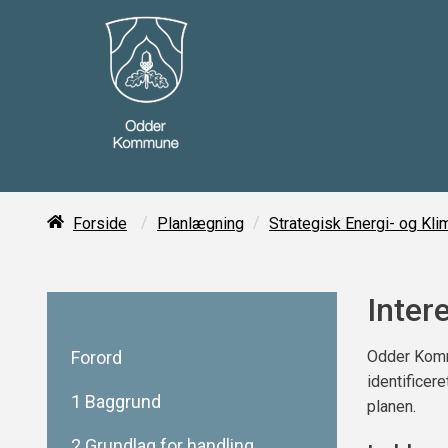
/
/
Forside
Planlægning
Strategisk Energi- og Kli
Inter
Forord
Odder Komm
identificere
1 Baggrund
planen.
2 Grundlag for handling