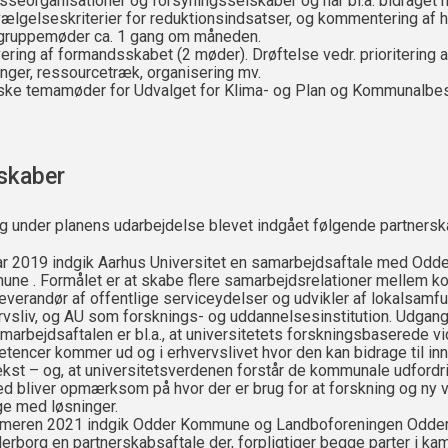
esseorganisationer og forsyningsselskaber og har bl.a. bidraget 
dvælgelseskriterier for reduktionsindsatser, og kommentering af 
gruppemøder ca. 1 gang om måneden.
vering af formandsskabet (2 møder). Drøftelse vedr. prioritering a
inger, ressourcetræk, organisering mv.
iske temamøder for Udvalget for Klima- og Plan og Kommunalbe
skaber
og under planens udarbejdelse blevet indgået følgende partnersk
uar 2019 indgik Aarhus Universitet en samarbejdsaftale med Odde
ne . Formålet er at skabe flere samarbejdsrelationer mellem 
everandør af offentlige serviceydelser og udvikler af lokalsamf
rvsliv, og AU som forsknings- og uddannelsesinstitution. Udgan
amarbejdsaftalen er bl.a., at universitetets forskningsbaserede v
tencer kommer ud og i erhvervslivet hvor den kan bidrage til in
kst – og, at universitetsverdenen forstår de kommunale udfordri
d bliver opmærksom på hvor der er brug for at forskning og ny 
ge med løsninger.
meren 2021 indgik Odder Kommune og Landboforeningen Odde
erborg en partnerskabsaftale der, forpligtiger begge parter i k