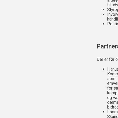
inter
til u
Styre
Invol
handl
Polit
Partner
Der er før 
I jan
Kommu
som l
erhve
for s
kompe
og væ
derme
bidra
I som
Skand