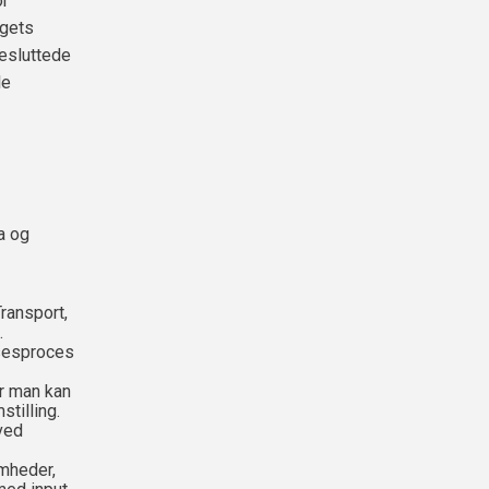
or
lgets
esluttede
le
a og
ransport,
.
sesproces
r man kan
tilling.
 ved
mheder,