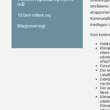
udledninge
mål
områderne 
afrapporte
10 Den videre vej
Kommunalbes
medtages i
Bilagsoversigt
Som konkret
Inddr
Klima
inter
udvek
efter
Forva
Der e
Landb
Sidel
via d
Der e
læse 
Klima
udarb
Klima