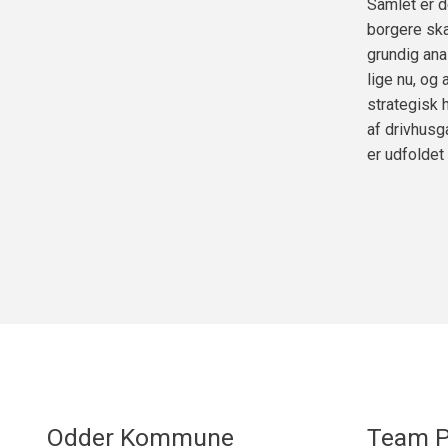
Samlet er d
borgere ska
grundig ana
lige nu, og
strategisk 
af drivhusg
er udfoldet
Odder Kommune
Team P