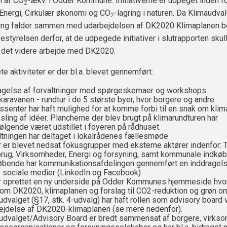
n af CO
-ækv. i Odder Kommune. Initiativerne er udpeget inden f
2
Energi, Cirkulær økonomi og CO
-lagring i naturen. Da Klimaudva
2
ring falder sammen med udarbejdelsen af DK2020 Klimaplanen b
tyrelsen derfor, at de udpegede initiativer i slutrapporten skul
 det videre arbejde med DK2020.
e aktiviteter er der bl.a. blevet gennemført:
agelse af forvaltninger med spørgeskemaer og workshops
karavanen - rundtur i de 5 største byer, hvor borgere og andre
essenter har haft mulighed for at komme forbi til en snak om klim
sling af idéer. Plancherne der blev brugt på klimarundturen har
følgende været udstillet i foyeren på rådhuset.
ltningen har deltaget i lokalrådenes fællesmøde
r er blevet nedsat fokusgrupper med eksterne aktører indenfor: T
rug, Virksomheder, Energi og forsyning, samt kommunale indkøb
øbende har kommunikationsafdelingen gennemført en inddragel
e sociale medier (LinkedIn og Facebook)
r oprettet en ny underside på Odder Kommunes hjemmeside hvo
om DK2020, klimaplanen og forslag til CO2-reduktion og grøn oms
udvalget (§17, stk. 4-udvalg) har haft rollen som advisory board
ejdelse af DK2020-klimaplanen (se mere nedenfor).
udvalget/Advisory Board er bredt sammensat af borgere, virkso