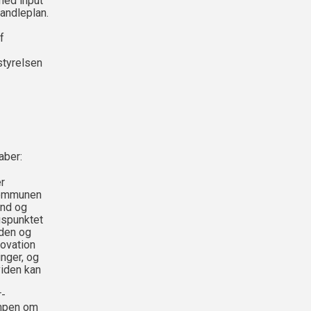
med input
handleplan.
f
styrelsen
aber:
r
kommunen
und og
gspunktet
iden og
novation
nger, og
viden kan
r-
ampen om