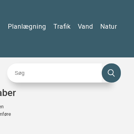
Planlægning
Trafik
Vand
Natur
aber
en
emføre