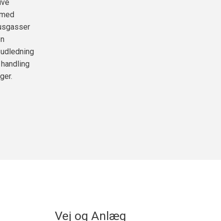
ive
s med
husgasser
en
 udledning
 handling
ger.
Vej og Anlæg