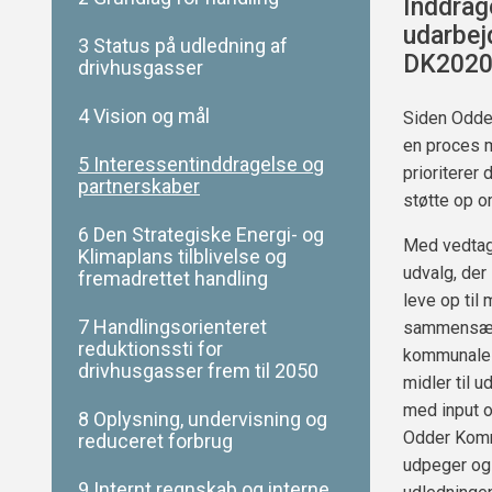
Inddrag
udarbej
3 Status på udledning af
DK2020
drivhusgasser
4 Vision og mål
Siden Odde
en proces 
5 Interessentinddragelse og
prioriterer
partnerskaber
støtte op om
6 Den Strategiske Energi- og
Med vedtage
Klimaplans tilblivelse og
udvalg, der
fremadrettet handling
leve op til
7 Handlingsorienteret
sammensætn
reduktionssti for
kommunale s
drivhusgasser frem til 2050
midler til u
med input o
8 Oplysning, undervisning og
Odder Komm
reduceret forbrug
udpeger og
9 Internt regnskab og interne