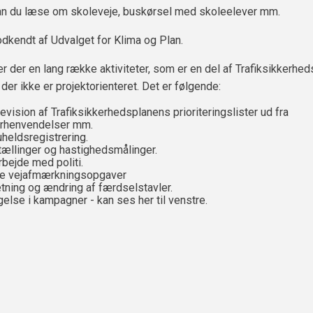
n du læse om skoleveje, buskørsel med skoleelever mm.
odkendt af Udvalget for Klima og Plan.
r der en lang række aktiviteter, som er en del af Trafiksikkerhed
er ikke er projektorienteret. Det er følgende:
revision af Trafiksikkerhedsplanens prioriteringslister ud fra
rhenvendelser mm.
uheldsregistrering.
ktællinger og hastighedsmålinger.
bejde med politi.
e vejafmærkningsopgaver
ning og ændring af færdselstavler.
gelse i kampagner - kan ses her til venstre.