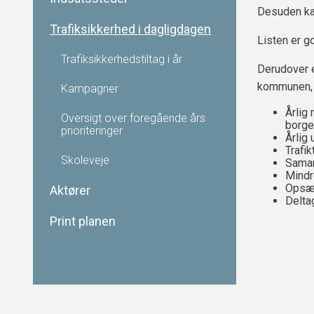
Desuden ka
Trafiksikkerhed i dagligdagen
Listen er g
Trafiksikkerhedstiltag i år
Derudover e
kommunen, d
Kampagner
Årlig 
Oversigt over foregående års
borge
prioriteringer
Årlig 
Trafi
Skoleveje
Samar
Mindr
Opsæt
Aktører
Delta
Print planen