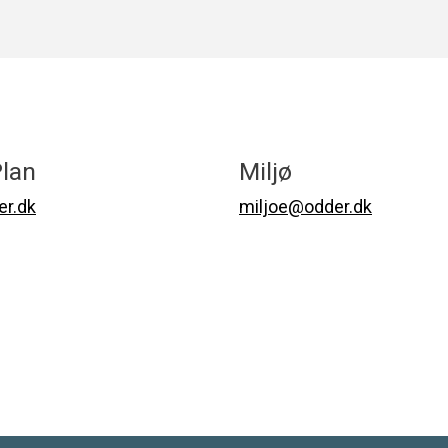
lan
Miljø
r.dk
miljoe@odder.dk