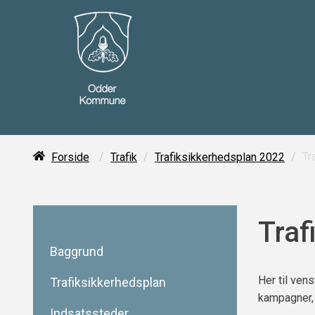
/
/
/
Tr
Forside
Trafik
Trafiksikkerhedsplan 2022
Traf
Baggrund
Her til vens
Trafiksikkerhedsplan
kampagner, v
Indsatssteder