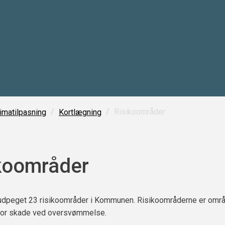
/
/
Risikoområder
imatilpasning
Kortlægning
koområder
t udpeget 23 risikoområder i Kommunen. Risikoområderne er om
 for skade ved oversvømmelse.