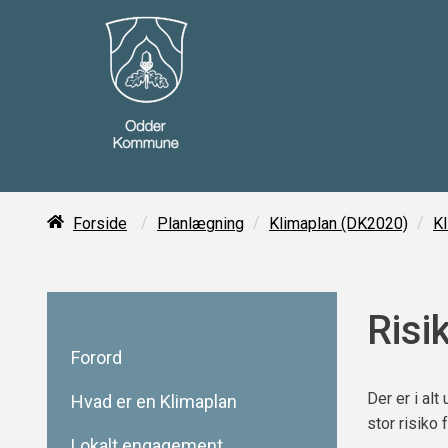
/
/
/
Forside
Planlægning
Klimaplan (DK2020)
Kl
Risi
Forord
Der er i al
Hvad er en Klimaplan
stor risiko
Lokalt engagement