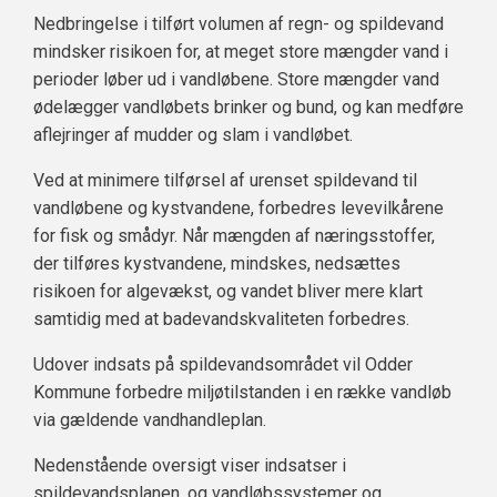
Nedbringelse i tilført volumen af regn- og spildevand
mindsker risikoen for, at meget store mængder vand i
perioder løber ud i vandløbene. Store mængder vand
ødelægger vandløbets brinker og bund, og kan medføre
aflejringer af mudder og slam i vandløbet.
Ved at minimere tilførsel af urenset spildevand til
vandløbene og kystvandene, forbedres levevilkårene
for fisk og smådyr. Når mængden af næringsstoffer,
der tilføres kystvandene, mindskes, nedsættes
risikoen for algevækst, og vandet bliver mere klart
samtidig med at badevandskvaliteten forbedres.
Udover indsats på spildevandsområdet vil Odder
Kommune forbedre miljøtilstanden i en række vandløb
via gældende vandhandleplan.
Nedenstående oversigt viser indsatser i
spildevandsplanen, og vandløbssystemer og