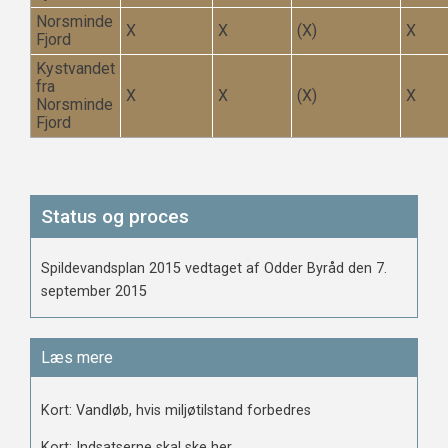
Norsminde
X
X
(X)
X
Fjord
Kystvandet
fra
X
X
(X)
X
Norsminde
Fjord
Status og proces
Spildevandsplan 2015 vedtaget af Odder Byråd den 7.
september 2015
Læs mere
Kort: Vandløb, hvis miljøtilstand forbedres
Kort: Indsatserne skal ske her