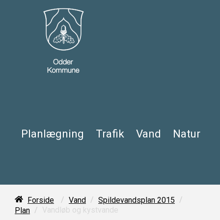
Planlægning
Trafik
Vand
Natur
/
/
/
Forside
Vand
Spildevandsplan 2015
/
Vandløb og kystvande
Plan