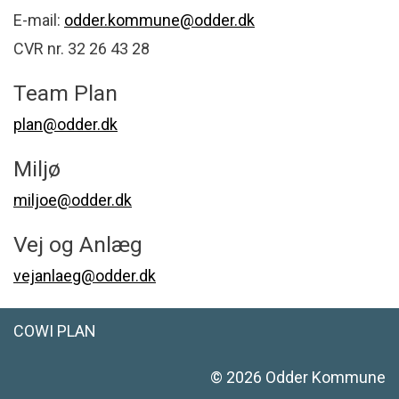
E-mail:
odder.kommune@odder.dk
CVR nr. 32 26 43 28
Team Plan
plan@odder.dk
Miljø
miljoe@odder.dk
Vej og Anlæg
vejanlaeg@odder.dk
COWI PLAN
©
2026
Odder Kommune