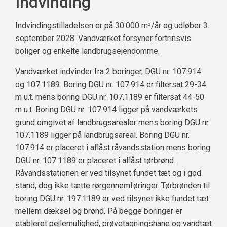
Indvinding
Indvindingstilladelsen er på 30.000 m³/år og udløber 3.
september 2028. Vandværket forsyner fortrinsvis
boliger og enkelte landbrugsejendomme.
Vandværket indvinder fra 2 boringer, DGU nr. 107.914
og 107.1189. Boring DGU nr. 107.914 er filtersat 29-34
m u.t. mens boring DGU nr. 107.1189 er filtersat 44-50
m u.t. Boring DGU nr. 107.914 ligger på vandværkets
grund omgivet af landbrugsarealer mens boring DGU nr.
107.1189 ligger på landbrugsareal. Boring DGU nr.
107.914 er placeret i aflåst råvandsstation mens boring
DGU nr. 107.1189 er placeret i aflåst tørbrønd.
Råvandsstationen er ved tilsynet fundet tæt og i god
stand, dog ikke tætte rørgennemføringer. Tørbrønden til
boring DGU nr. 197.1189 er ved tilsynet ikke fundet tæt
mellem dæksel og brønd. På begge boringer er
etableret pejlemulighed, prøvetagningshane og vandtæt