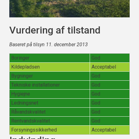
Vurdering af tilstand
Baseret på tilsyn 11. december 2013
Boringer
God
Kildepladsen
Acceptabel
Bygninger
God
Tekniske installationer
God
Hygiejne
God
Ledningsnet
God
Råvandskvalitet
God
Rentvandskvalitet
God
Forsyningssikkerhed
Acceptabel