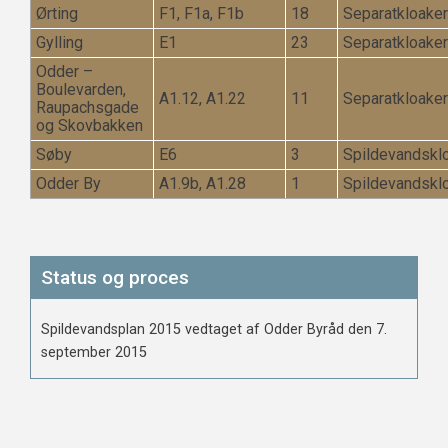
Ørting
F1, F1a, F1b
18
Separatkloake
Gylling
E1
23
Separatkloake
Odder –
Boulevarden,
A1.12, A1.22
11
Separatkloake
Raupachsgade
og Skovbakken
Søby
E6
3
Spildevandskl
Odder By
A1.9b, A1.28
1
Spildevandskl
Status og proces
Spildevandsplan 2015 vedtaget af Odder Byråd den 7.
september 2015