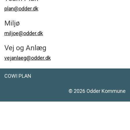
plan@odder.dk
Miljø
miljoe@odder.dk
Vej og Anlæg
vejanlaeg@odder.dk
COWI PLAN
©
2026
Odder Kommune