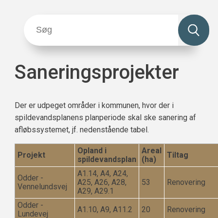
Saneringsprojekter
Der er udpeget områder i kommunen, hvor der i
spildevandsplanens planperiode skal ske sanering af
afløbssystemet, jf. nedenstående tabel.
Opland i
Areal
Projekt
Tiltag
spildevandsplan
(ha)
A1.14, A4, A24,
Odder -
A25, A26, A28,
53
Renovering
Vennelundsvej
A29, A29.1
Odder -
A1.10, A9, A11.2
20
Renovering
Lundevej