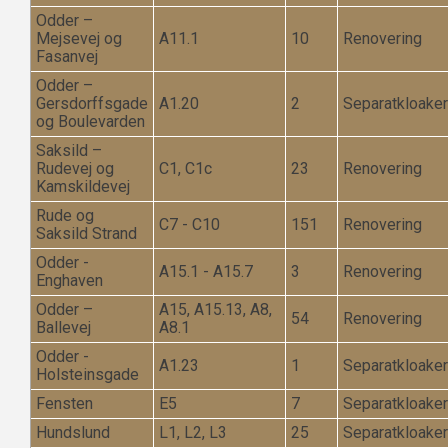
Odder –
Mejsevej og
A11.1
10
Renovering
Fasanvej
Odder –
Gersdorffsgade
A1.20
2
Separatkloaker
og Boulevarden
Saksild –
Rudevej og
C1, C1c
23
Renovering
Kamskildevej
Rude og
C7 - C10
151
Renovering
Saksild Strand
Odder -
A15.1 - A15.7
3
Renovering
Enghaven
Odder –
A15, A15.13, A8,
54
Renovering
Ballevej
A8.1
Odder -
A1.23
1
Separatkloake
Holsteinsgade
Fensten
E5
7
Separatkloaker
Hundslund
L1, L2, L3
25
Separatkloake