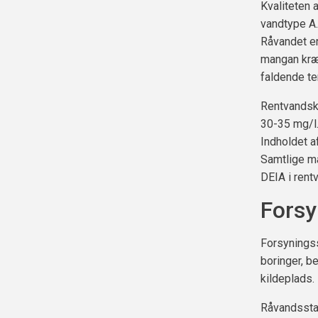
Kvaliteten a
vandtype A.
Råvandet er
mangan kræv
faldende ten
Rentvandskva
30-35 mg/l.
Indholdet a
Samtlige må
DEIA i rent
Forsy
Forsyningss
boringer, b
kildeplads.
Råvandsstat