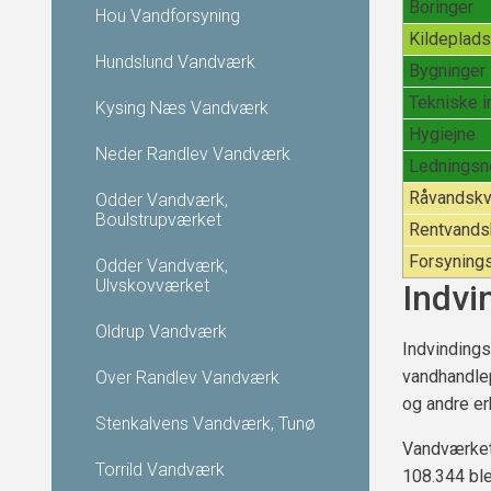
Boringer
Hou Vandforsyning
Kildeplad
Hundslund Vandværk
Bygninger
Tekniske i
Kysing Næs Vandværk
Hygiejne
Neder Randlev Vandværk
Ledningsn
Råvandskva
Odder Vandværk,
Boulstrupværket
Rentvandsk
Forsyning
Odder Vandværk,
Ulvskovværket
Indvi
Oldrup Vandværk
Indvindings
vandhandle
Over Randlev Vandværk
og andre er
Stenkalvens Vandværk, Tunø
Vandværket 
Torrild Vandværk
108.344 ble