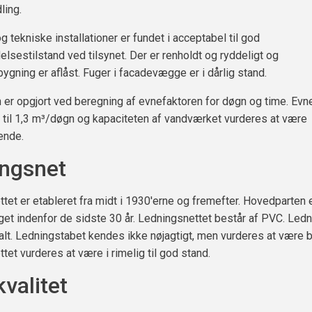
ling.
g tekniske installationer er fundet i acceptabel til god
elsestilstand ved tilsynet. Der er renholdt og ryddeligt og
gning er aflåst. Fuger i facadevægge er i dårlig stand.
 er opgjort ved beregning af evnefaktoren for døgn og time. Evn
 til 1,3 m³/døgn og kapaciteten af vandværket vurderes at være
lende.
ngsnet
tet er etableret fra midt i 1930'erne og fremefter. Hovedparten 
get indenfor de sidste 30 år. Ledningsnettet består af PVC. Led
talt. Ledningstabet kendes ikke nøjagtigt, men vurderes at være 
tet vurderes at være i rimelig til god stand.
valitet