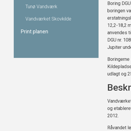
Boring DGU 
Tunø Vandværk
boringen va
erstatningsb
Vandværket Skovkilde
12,2-18,2 m 
Print planen
anvendes ti
DGU nr. 108
Jupiter und
Boringerne 
Kildepladse
udlagt og 2
Beskr
Vandværket
og etablere
2012.
Råvandet le