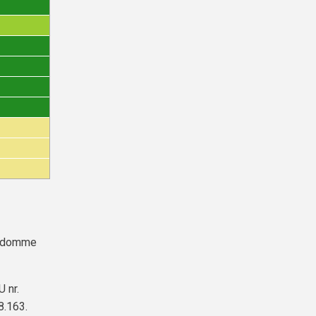
endomme
 nr.
8.163.