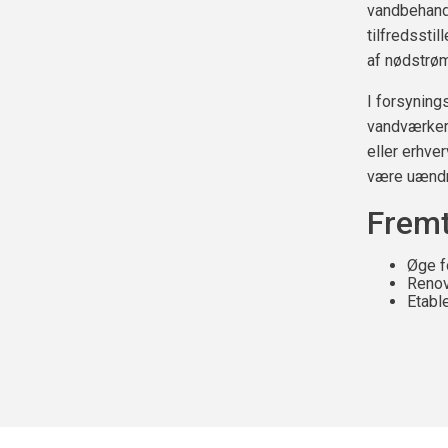
vandbehand
tilfredssti
af nødstrøm
I forsyning
vandværker,
eller erhve
være uændr
Fremt
Øge f
Renov
Etabl