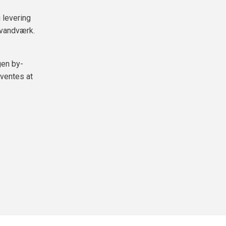
 levering
 vandværk.
gen by-
rventes at