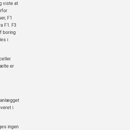
 viste at
rfor
uer, F1
ra F1. F3
f boring
des i
eller.
ælte er
sanlægget
veret i
ges ingen