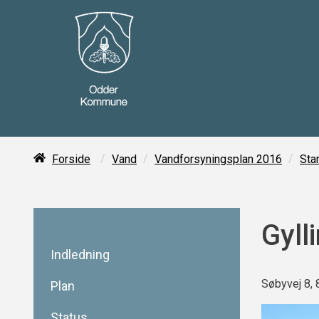
/
/
/
Forside
Vand
Vandforsyningsplan 2016
Sta
Gyll
Indledning
Søbyvej 8, 
Plan
Status