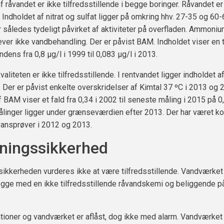
f råvandet er ikke tilfredsstillende i begge boringer. Råvandet er
 Indholdet af nitrat og sulfat ligger på omkring hhv. 27-35 og 60-
 således tydeligt påvirket af aktiviteter på overfladen. Ammonium
er ikke vandbehandling. Der er påvist BAM. Indholdet viser en 
dens fra 0,8 µg/l i 1999 til 0,083 µg/l i 2013.
liteten er ikke tilfredsstillende. I rentvandet ligger indholdet af
 Der er påvist enkelte overskridelser af Kimtal 37 ºC i 2013 og 
f BAM viser et fald fra 0,34 i 2002 til seneste måling i 2015 på 0
linger ligger under grænseværdien efter 2013. Der har været ko
vansprøver i 2012 og 2013.
ningssikkerhed
ikkerheden vurderes ikke at være tilfredsstillende. Vandværket
egge med en ikke tilfredsstillende råvandskemi og beliggende
ioner og vandværket er aflåst, dog ikke med alarm. Vandværket 