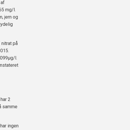
 af
65 mg/l.
, jern og
tydelig
 nitrat på
2015.
,099µg/l.
nstateret
 har 2
 på samme
har ingen