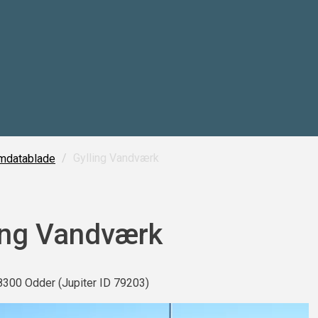
/
Gylling Vandværk
mdatablade
ing Vandværk
8300 Odder (Jupiter ID 79203)