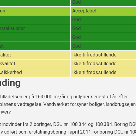
God
sen
Acceptabel
God
nstallationer
God
God
et
God
litet
Ikke tilfredsstillende
valitet
Ikke tilfredsstillende
ssikkerhed
Ikke tilfredsstillende
nding
tilladelsen er på 163.000 m³/år og udløber senest et år efter
planens vedtagelse. Vandværket forsyner boliger, landbrugsej
hverv.
indvinder fra 2 boringer, DGU nr. 108.344 og 108.384. Boring DGU
v udført som erstatningsboring i april 2011 for boring DGU.nr 10