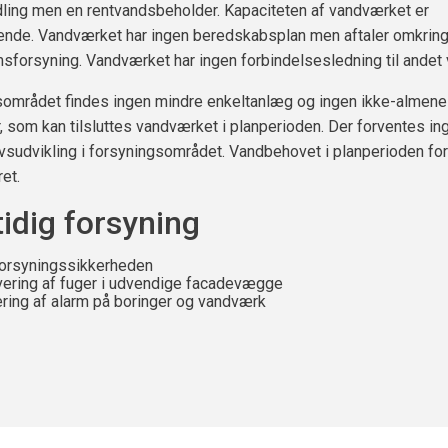
ling men en rentvandsbeholder. Kapaciteten af vandværket er
llende. Vandværket har ingen beredskabsplan men aftaler omkring
sforsyning. Vandværket har ingen forbindelsesledning til andet
sområdet findes ingen mindre enkeltanlæg og ingen ikke-almene
 som kan tilsluttes vandværket i planperioden. Der forventes in
rvsudvikling i forsyningsområdet. Vandbehovet i planperioden fo
et.
idig forsyning
orsyningssikkerheden
ering af fuger i udvendige facadevægge
ering af alarm på boringer og vandværk