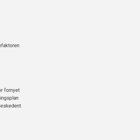
efaktoren
er fornyet
ningsplan
beskedent.