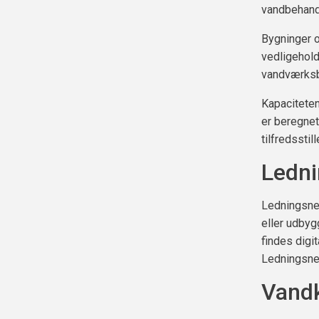
vandbehand
Bygninger o
vedligehold
vandværksby
Kapaciteten
er beregnet
tilfredsstil
Ledni
Ledningsnet
eller udbyg
findes digi
Ledningsnet
Vandk