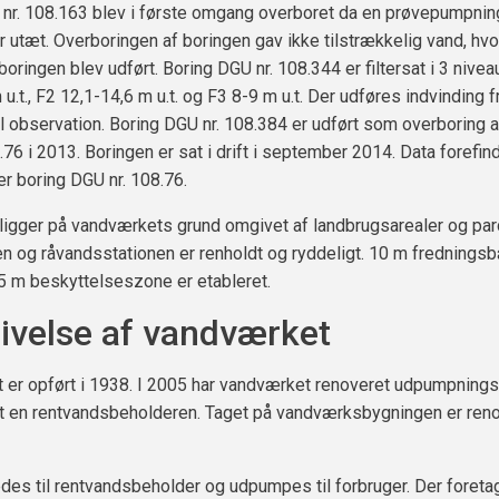
nr. 108.163 blev i første omgang overboret da en prøvepumpning
r utæt. Overboringen af boringen gav ikke tilstrækkelig vand, hvo
oringen blev udført. Boring DGU nr. 108.344 er filtersat i 3 nivea
u.t., F2 12,1-14,6 m u.t. og F3 8-9 m u.t. Der udføres indvinding f
l observation. Boring DGU nr. 108.384 er udført som overboring a
.76 i 2013. Boringen er sat i drift i september 2014. Data forefin
er boring DGU nr. 108.76.
ligger på vandværkets grund omgivet af landbrugsarealer og parc
n og råvandsstationen er renholdt og ryddeligt. 10 m fredningsb
5 m beskyttelseszone er etableret.
ivelse af vandværket
 er opført i 1938. I 2005 har vandværket renoveret udpumpning
t en rentvandsbeholderen. Taget på vandværksbygningen er reno
des til rentvandsbeholder og udpumpes til forbruger. Der foreta