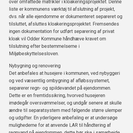
over omfattede matrikler i kloakeringsprojektet. Denne
liste er kommunens værktøj til afslutning af projekt,
dvs. når alle ejendomme er dokumenteret separeret og
tilsluttet, afsluttes kloakeringsprojektet. Fremsendes
ingen dokumentation for udført separering af privat
kloak vil Odder Kommune håndhæve kravet om
tilslutning efter bestemmelserne i
Miljøbeskyttelsesloven.
Nybygning og renovering
Det anbefales at husejere i kommunen, ved nybyggeri
og ved væsentlig ombygning af afløbssystemet,
separerer regn- og spildevandet på ejendommen.
Dette er en fremtidssikring, hvorved husejeren
imødegår oversvømmelser, og undgår senere at skulle
ændre til separatsystem med følgende større ulemper
og udgifter. En yderligere anbefaling er at undersøge
mulighederne for at anvende LAR til håndtering af
regnvand på ejendommen, dette bør ske i samarbejde