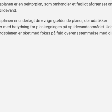
planen er en sektorplan, som omhandler et fagligt afgrænset 
pildevand.
planen er underlagt de øvrige gældende planer, der udstikker
jer med betydning for planlægningen på spildevandsområdet. Ud
andsplanen er sket med fokus på fuld overensstemmelse med d