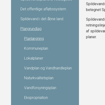
Spildevands
Det offentlige afløbssystem
betegnet S
Spildevand i det åbne land
Spildevands
retningslin
Plangrundlag
af spildev
planer.
Planlægning
Kommuneplan
Lokalplaner
Vandplan og Vandhandleplan
Naturkvalitetsplan
Vandforsyningsplan
Ekspropriation