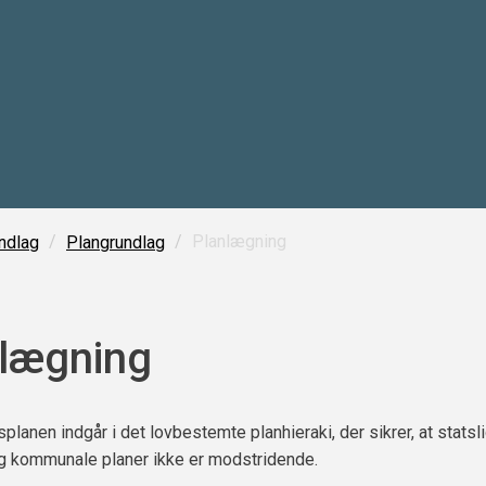
/
/
Planlægning
ndlag
Plangrundlag
lægning
planen indgår i det lovbestemte planhieraki, der sikrer, at statsli
g kommunale planer ikke er modstridende.