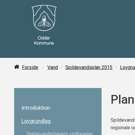
/
/
/
Forside
Vand
Spildevandsplan 2015
Lovgru
Plan
Introduktion
Spildevands
Lovgrundlag
regionale o
Spildevandsplanens vedtagelse