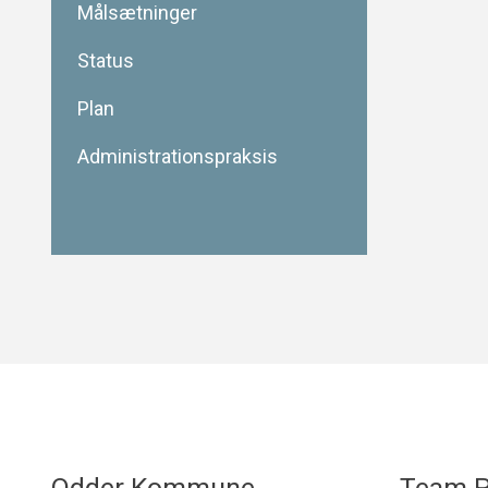
Målsætninger
Status
Plan
Administrationspraksis
Odder Kommune
Team P