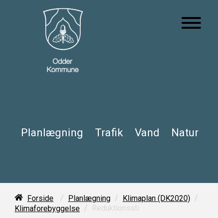
Planlægning
Trafik
Vand
Natur
/
/
/
Forside
Planlægning
Klimaplan (DK2020)
/
Reduktionssti
Klimaforebyggelse