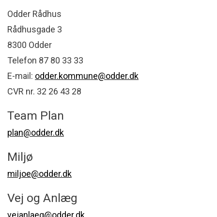
Odder Rådhus
Rådhusgade 3
8300 Odder
Telefon 87 80 33 33
E-mail:
odder.kommune@odder.dk
CVR nr. 32 26 43 28
Team Plan
plan@odder.dk
Miljø
miljoe@odder.dk
Vej og Anlæg
vejanlaeg@odder.dk