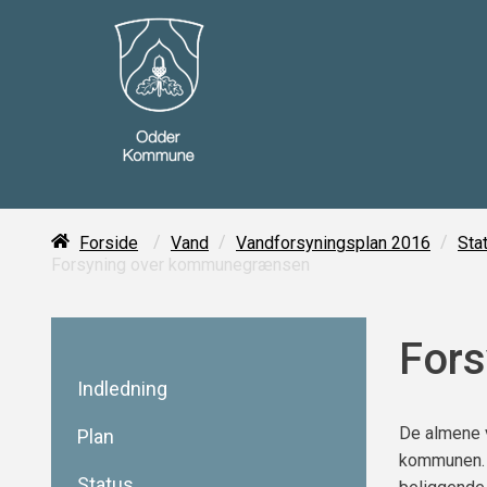
/
/
/
Forside
Vand
Vandforsyningsplan 2016
Sta
Forsyning over kommunegrænsen
For
Indledning
De almene 
Plan
kommunen. 
Status