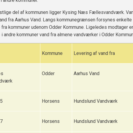
 i andre kommuner.
østlige del af kommunen ligger Kysing Næs Fællesvandværk. Va
and fra Aarhus Vand. Langs kommunegrænsen forsynes enkelte
fra kommuner udenom Odder Kommune. Ligeledes modtager en
i andre kommuner vand fra almene vandværker i Odder Kommun
Kommune
Levering af vand fra
æs
Odder
Aarhus Vand
ndværk
25
Horsens
Hundslund Vandværk
27
Horsens
Hundslund Vandværk