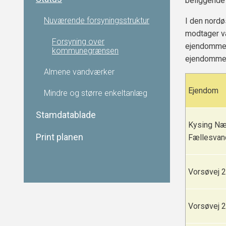
beliggende
Nuværende forsyningsstruktur
I den nord
modtager v
Forsyning over
ejendomme 
kommunegrænsen
ejendomme 
Almene vandværker
Ejendom
Mindre og større enkeltanlæg
Stamdatablade
Kysing N
Print planen
Fællesva
Vorsøvej 
Vorsøvej 