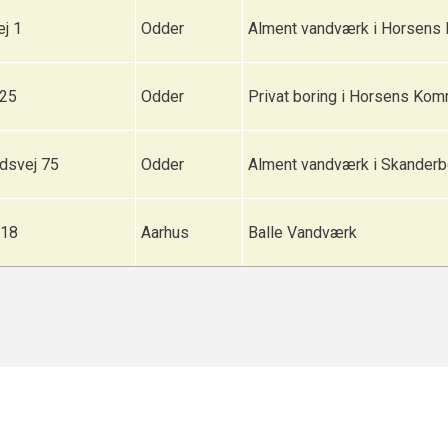
j 1
Odder
Alment vandværk i Horsen
 25
Odder
Privat boring i Horsens Ko
ndsvej 75
Odder
Alment vandværk i Skander
 18
Aarhus
Balle Vandværk