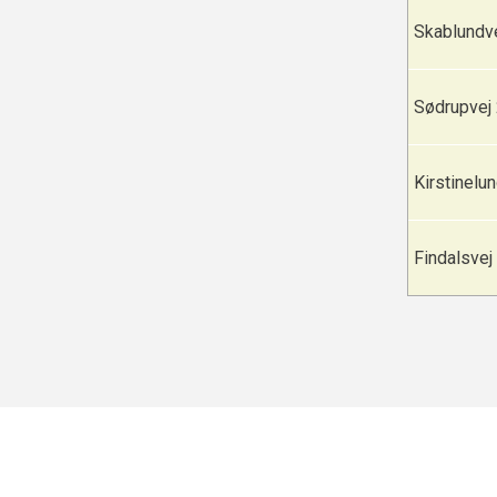
Skablundve
Sødrupvej
Kirstinelu
Findalsvej