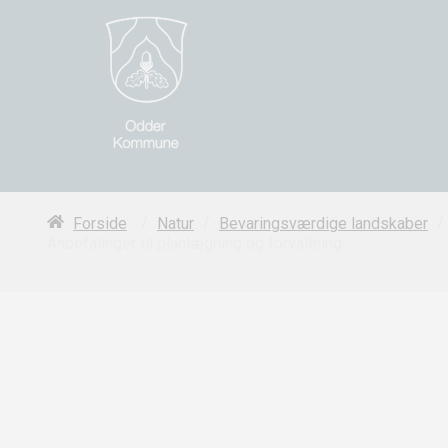
/
/
/
Forside
Natur
Bevaringsværdige landskaber
Anbefalinger til planlægning og forvaltning