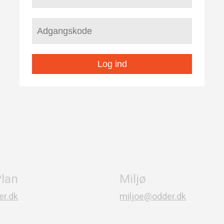
Log ind
lan
Miljø
r.dk
miljoe@odder.dk