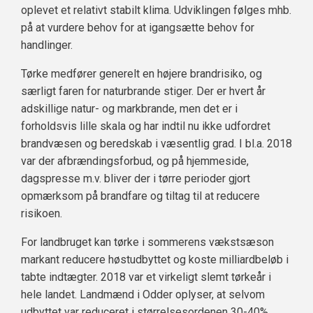
oplevet et relativt stabilt klima. Udviklingen følges mhb.
på at vurdere behov for at igangsætte behov for
handlinger.
Tørke medfører generelt en højere brandrisiko, og
særligt faren for naturbrande stiger. Der er hvert år
adskillige natur- og markbrande, men det er i
forholdsvis lille skala og har indtil nu ikke udfordret
brandvæsen og beredskab i væsentlig grad. I bl.a. 2018
var der afbrændingsforbud, og på hjemmeside,
dagspresse m.v. bliver der i tørre perioder gjort
opmærksom på brandfare og tiltag til at reducere
risikoen.
For landbruget kan tørke i sommerens vækstsæson
markant reducere høstudbyttet og koste milliardbeløb i
tabte indtægter. 2018 var et virkeligt slemt tørkeår i
hele landet. Landmænd i Odder oplyser, at selvom
udbyttet var reduceret i størrelsesordenen 30-40%,