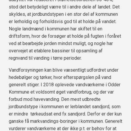
stod det betydeligt værre til i andre dele af landet. Det
skyldes, at jordbundstypen i en stor del af kommunen
er lerholdig og forholdsvis god til at holde på vandet.
Nogle landmænd i kommunen har skiftet til en
driftsform, hvor de forsøger at holde på fugten i foråret
ved at bearbejde jorden mindst muligt, og nogle har
overvejet at etablere bassiner til opsamling af
regnvand til vanding i tørre perioder.
Vandforsyningen kan blive væsentligt udfordret under
hedebølger og tørker, hvor efterspørgslen på vand
generelt stiger. I 2018 oplevede vandværkerne i Odder
Kommune et voldsomt øget vandforbrug, og der var
forbud mod havevanding. Den mest udbredte
jordbundstype i kommunen er lerblandet sandjord, som
er mindre tørkeudsat end fx sandjord. Derfor er der kun
ganske få markvandings-boringer i kommunen. Generelt
vurderer vandværkerne at der ikke p.t. er behov for at