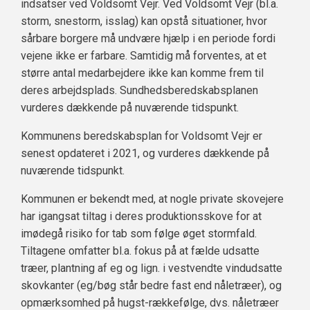
indsatser ved Voldsomt Vejr. Ved Voldsomt Vejr (bl.a.
storm, snestorm, isslag) kan opstå situationer, hvor
sårbare borgere må undvære hjælp i en periode fordi
vejene ikke er farbare. Samtidig må forventes, at et
større antal medarbejdere ikke kan komme frem til
deres arbejdsplads. Sundhedsberedskabsplanen
vurderes dækkende på nuværende tidspunkt.
Kommunens beredskabsplan for Voldsomt Vejr er
senest opdateret i 2021, og vurderes dækkende på
nuværende tidspunkt.
Kommunen er bekendt med, at nogle private skovejere
har igangsat tiltag i deres produktionsskove for at
imødegå risiko for tab som følge øget stormfald.
Tiltagene omfatter bl.a. fokus på at fælde udsatte
træer, plantning af eg og lign. i vestvendte vindudsatte
skovkanter (eg/bøg står bedre fast end nåletræer), og
opmærksomhed på hugst-rækkefølge, dvs. nåletræer