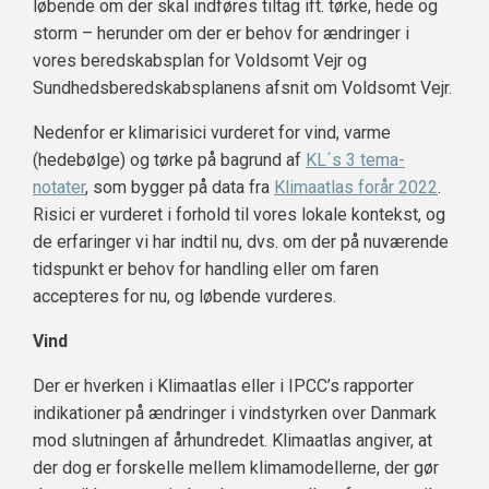
løbende om der skal indføres tiltag ift. tørke, hede og
storm – herunder om der er behov for ændringer i
vores beredskabsplan for Voldsomt Vejr og
Sundhedsberedskabsplanens afsnit om Voldsomt Vejr.
Nedenfor er klimarisici vurderet for vind, varme
(hedebølge) og tørke på bagrund af
KL´s 3 tema-
notater
, som bygger på data fra
Klimaatlas forår 2022
.
Risici er vurderet i forhold til vores lokale kontekst, og
de erfaringer vi har indtil nu, dvs. om der på nuværende
tidspunkt er behov for handling eller om faren
accepteres for nu, og løbende vurderes.
Vind
Der er hverken i Klimaatlas eller i IPCC’s rapporter
indikationer på ændringer i vindstyrken over Danmark
mod slutningen af århundredet. Klimaatlas angiver, at
der dog er forskelle mellem klimamodellerne, der gør