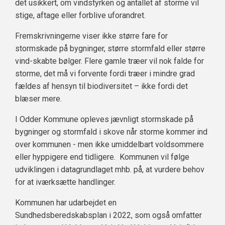
det usikkert, om vindstyrken og antallet af storme vil
stige, aftage eller forblive uforandret.
Fremskrivningerne viser ikke større fare for
stormskade på bygninger, større stormfald eller større
vind-skabte bølger. Flere gamle træer vil nok falde for
storme, det må vi forvente fordi træer i mindre grad
fældes af hensyn til biodiversitet – ikke fordi det
blæser mere.
I Odder Kommune opleves jævnligt stormskade på
bygninger og stormfald i skove når storme kommer ind
over kommunen - men ikke umiddelbart voldsommere
eller hyppigere end tidligere. Kommunen vil følge
udviklingen i datagrundlaget mhb. på, at vurdere behov
for at iværksætte handlinger.
Kommunen har udarbejdet en
Sundhedsberedskabsplan i 2022, som også omfatter