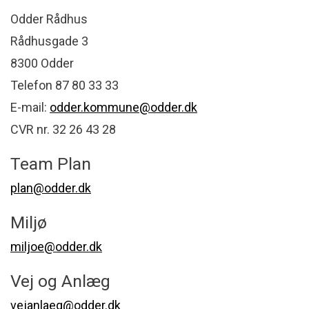
Odder Rådhus
Rådhusgade 3
8300 Odder
Telefon 87 80 33 33
E-mail:
odder.kommune@odder.dk
CVR nr. 32 26 43 28
Team Plan
plan@odder.dk
Miljø
miljoe@odder.dk
Vej og Anlæg
vejanlaeg@odder.dk