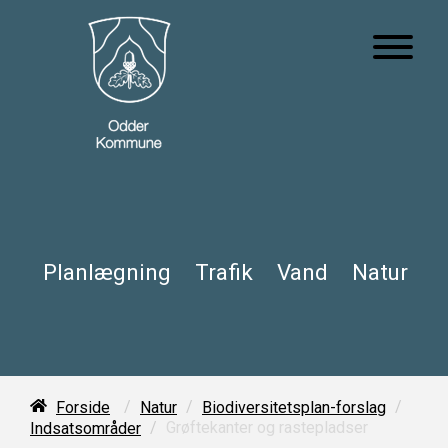
Planlægning
Trafik
Vand
Natur
/
/
/
Forside
Natur
Biodiversitetsplan-forslag
/
Grøftekanter og rastepladser
Indsatsområder