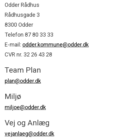
Odder Rådhus
Rådhusgade 3
8300 Odder
Telefon 87 80 33 33
E-mail:
odder.kommune@odder.dk
CVR nr. 32 26 43 28
Team Plan
plan@odder.dk
Miljø
miljoe@odder.dk
Vej og Anlæg
vejanlaeg@odder.dk