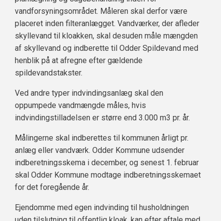
vandforsyningsområdet. Måleren skal derfor være
placeret inden filteranlægget. Vandværker, der afleder
skyllevand til kloakken, skal desuden måle mængden
af skyllevand og indberette til Odder Spildevand med
henblik på at afregne efter gældende
spildevandstakster.
Ved andre typer indvindingsanlæg skal den
oppumpede vandmængde måles, hvis
indvindingstilladelsen er større end 3.000 m3 pr. år.
Målingerne skal indberettes til kommunen årligt pr.
anlæg eller vandværk. Odder Kommune udsender
indberetningsskema i december, og senest 1. februar
skal Odder Kommune modtage indberetningsskemaet
for det foregående år.
Ejendomme med egen indvinding til husholdningen
uden tilslutning til offentlig kloak, kan efter aftale med