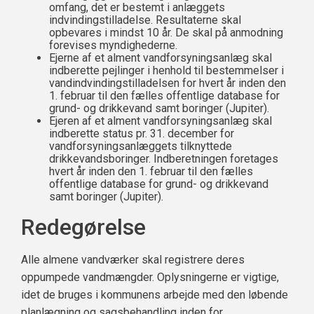
omfang, det er bestemt i anlæggets
indvindingstilladelse. Resultaterne skal
opbevares i mindst 10 år. De skal på anmodning
forevises myndighederne.
Ejerne af et alment vandforsyningsanlæg skal
indberette pejlinger i henhold til bestemmelser i
vandindvindingstilladelsen for hvert år inden den
1. februar til den fælles offentlige database for
grund- og drikkevand samt boringer (Jupiter).
Ejeren af et alment vandforsyningsanlæg skal
indberette status pr. 31. december for
vandforsyningsanlæggets tilknyttede
drikkevandsboringer. Indberetningen foretages
hvert år inden den 1. februar til den fælles
offentlige database for grund- og drikkevand
samt boringer (Jupiter).
Redegørelse
Alle almene vandværker skal registrere deres
oppumpede vandmængder. Oplysningerne er vigtige,
idet de bruges i kommunens arbejde med den løbende
planlægning og sagsbehandling inden for