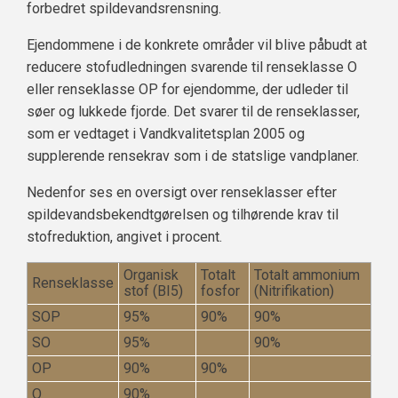
forbedret spildevandsrensning.
Ejendommene i de konkrete områder vil blive påbudt at
reducere stofudledningen svarende til renseklasse O
eller renseklasse OP for ejendomme, der udleder til
søer og lukkede fjorde. Det svarer til de renseklasser,
som er vedtaget i Vandkvalitetsplan 2005 og
supplerende rensekrav som i de statslige vandplaner.
Nedenfor ses en oversigt over renseklasser efter
spildevandsbekendtgørelsen og tilhørende krav til
stofreduktion, angivet i procent.
Organisk
Totalt
Totalt ammonium
Renseklasse
stof (BI5)
fosfor
(Nitrifikation)
SOP
95%
90%
90%
SO
95%
90%
OP
90%
90%
O
90%