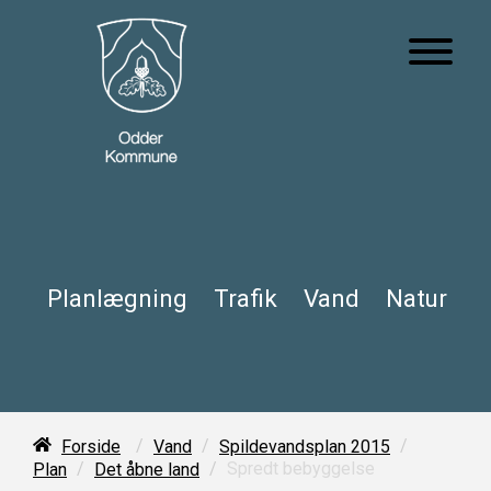
Planlægning
Trafik
Vand
Natur
/
/
/
Forside
Vand
Spildevandsplan 2015
/
/
Spredt bebyggelse
Plan
Det åbne land