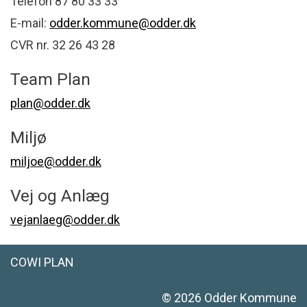
Telefon 87 80 33 33
E-mail:
odder.kommune@odder.dk
CVR nr. 32 26 43 28
Team Plan
plan@odder.dk
Miljø
miljoe@odder.dk
Vej og Anlæg
vejanlaeg@odder.dk
COWI PLAN
©
2026
Odder Kommune