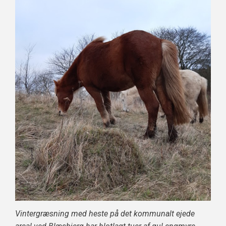
Vint
ergræs
ning
med heste på det kommunalt ejede