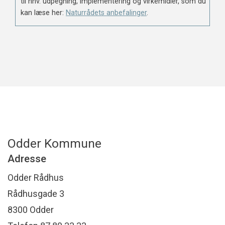
til hhv. udpegning, implementering og virkemidler, som du
kan læse her:
Naturrådets anbefalinger
.
Odder Kommune
Adresse
Odder Rådhus
Rådhusgade 3
8300 Odder