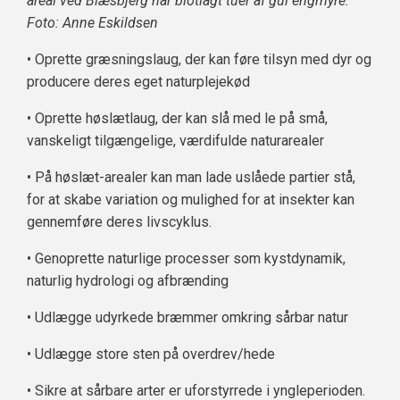
areal ved Blæsbjerg har blotlagt tuer af gul engmyre.
Foto: Anne Eskildsen
• Oprette græsningslaug, der kan føre tilsyn med dyr og
producere deres eget naturplejekød
• Oprette høslætlaug, der kan slå med le på små,
vanskeligt tilgængelige, værdifulde naturarealer
• På høslæt-arealer kan man lade uslåede partier stå,
for at skabe variation og mulighed for at insekter kan
gennemføre deres livscyklus.
• Genoprette naturlige processer som kystdynamik,
naturlig hydrologi og afbrænding
• Udlægge udyrkede bræmmer omkring sårbar natur
• Udlægge store sten på overdrev/hede
• Sikre at sårbare arter er uforstyrrede i yngleperioden.