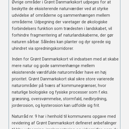
Øvrige områder i Grønt Danmarkskort udpeges for at
beskytte de eksisterende naturværdier ved at styrke
udvidelse af områderne og sammenhængen mellem
områderne. Udpegning der varetager de økologiske
forbindelsers funktion som trædesten i landskabet, vil
forhindre fragmentering af naturlandskaberne, der gør
naturen sårbar. Således kan planter og dyr sprede sig
uhindret via spredningskorridorer.
Inden for Grønt Danmarkskort vil indsatsen med at skabe
mere natur og gode sammenhænge mellem
eksisterende værdifulde naturområder have en høj
prioritet. Grønt Danmarkskort skal sikre store varierede
naturområder på tværs af kommunegrænser, hvor
naturlige biologiske og fysiske processer som f.eks.
græsning, oversvømmelse, stormfald, nedbrydning,
jorderosion, og kysterosion kan udfolde sig frit.
Naturråd nr. 9 har i henhold til kommunens opgave med
revidering af Grønt Danmarkskort defineret anbefalinger