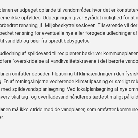
anen er udpeget oplande til vandområder, hvor det er konstatere
erne ikke opfyldes. Udpegningen giver Byrådet mulighed for at
rbedret rensning, jf. Miljøbeskyttelsesloven. Tilsvarende vil der 
bedret rensning for eventuelle nye eller forøgede udledninger af
til vandløb og søer fra spredt bebyggelse.
il udledning af spildevand til recipienter beskriver kommuneplanen
føre "overskridelse af vandkvalitetskravene i det berørte vand
en omfatter desuden tilpasning til klimaændringer i den fysis
. En af retningslinjerne vedrørende klimatilpasning er særligt rel
 med spildevandsplanlægning. Ved lokalplanlægning af nye områd
hverv skal tag- og overfladevand håndteres tættest muligt på kil
nen må ikke stride mod de vandplaner, som omfatter kommun
r.