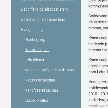
offentlige 
kommuneplan
Det offentlige afløbssystem
Spildevand
Spildevand i det åbne land
de eksister
rammer, som
Plangrundlag
Kommunepla
Planlægning
bindende pl
Kommuneplan
rammer for 
Lokalplaner
Kommunepla
afvejningen
Vandplan og Vandhandleplan
som f.eks. 
Naturkvalitetsplan
Hensigten m
spildevands
Vandforsyningsplan
2010 - 2015
endvidere, 
Ekspropriation
arealanvend