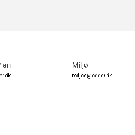
lan
Miljø
r.dk
miljoe@odder.dk