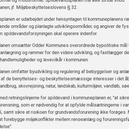
formål og fritidsformål. Spildevandsplanen må ikke stride imod
en, jf. Miljøbeskyttelseslovens § 32.
splanen er udarbejdet under hensyntagen til kommuneplanens r
ende områder og planlagte udviklingsområder, og angiver de fy
 spildevandsforsyningen skal operere indenfor.
nen omsætter Odder Kommunes overordnede bypolitiske mål t
anlægning og rammer for den videre udvikling, og fastlægger d
handlemuligheder og levevilkår i kommunen.
nen omfatter byudvikling og regulering af bebyggelser og anlæ
 af de benyttelses- og beskyttelsesmæssige interesser i det åb
landbrug, skovrejsning, natur, landskab, kulturmiljøer, vandløb, sø
ed retningslinjerne for spildevand i kommuneplanen er, "at sikr
rensning, som er nødvendig for at opfylde målsætningerne i va
, samt sikre at risikoen for grundvandsforurening ikke forøges. 
at forebygge miljøkonflikter mellem renseanlæg og forurenings
else".