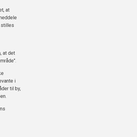
t, at
 meddele
stilles
, at det
område".
ke
evante i
er til by,
den.
ens