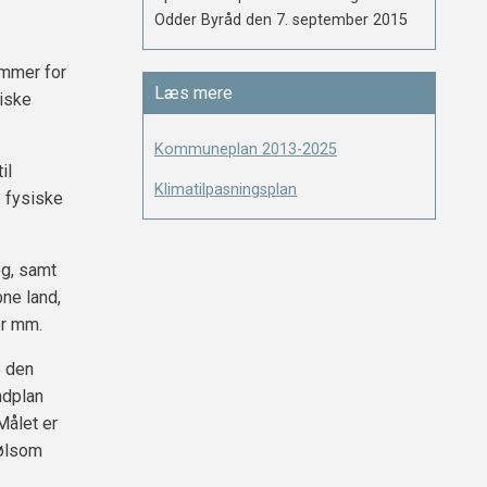
Odder Byråd den 7. september 2015
ammer for
Læs mere
siske
Kommuneplan 2013-2025
il
Klimatilpasningsplan
e fysiske
g, samt
ne land,
er mm.
e den
ndplan
Målet er
følsom