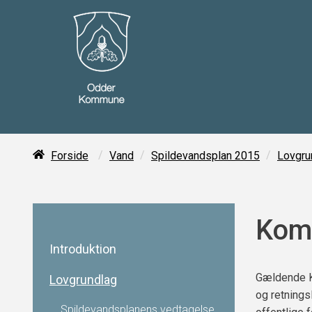
/
/
/
Forside
Vand
Spildevandsplan 2015
Lovgru
Kom
Introduktion
Gældende K
Lovgrundlag
og retnings
Spildevandsplanens vedtagelse