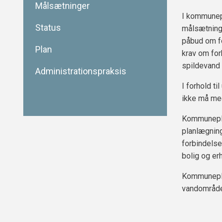
Målsætninger
I kommunepl
Status
målsætning
påbud om fo
Plan
krav om for
spildevand 
Administrationspraksis
I forhold t
ikke må med
Kommuneplan
planlægning
forbindelse
bolig og er
Kommunepla
vandområde