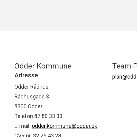
Odder Kommune
Team P
Adresse
plan@odde
Odder Rådhus
Rådhusgade 3
8300 Odder
Telefon 87 80 33 33
E-mail:
odder.kommune@odder.dk
CVR nr. 32 26 43 28