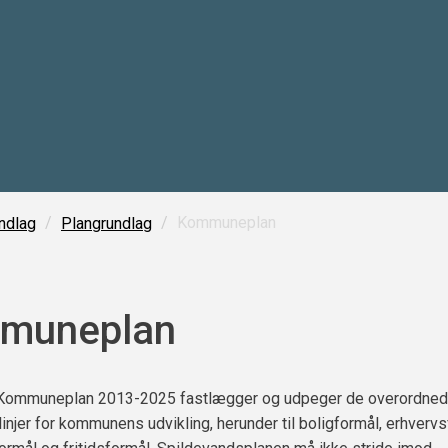
/
/
Kommuneplan
ndlag
Plangrundlag
muneplan
ommuneplan 2013-2025 fastlægger og udpeger de overordne
linjer for kommunens udvikling, herunder til boligformål, erhvervs