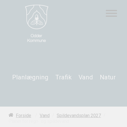
Planlægning
Trafik
Vand
Natur
/
/
/
Forside
Vand
Spildevandsplan 2027
Planer for regn- og spildevand