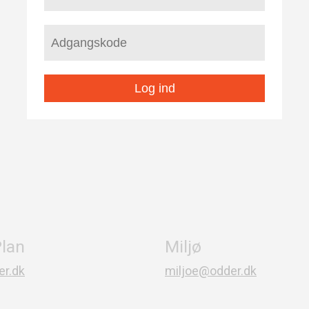
Log ind
lan
Miljø
r.dk
miljoe@odder.dk