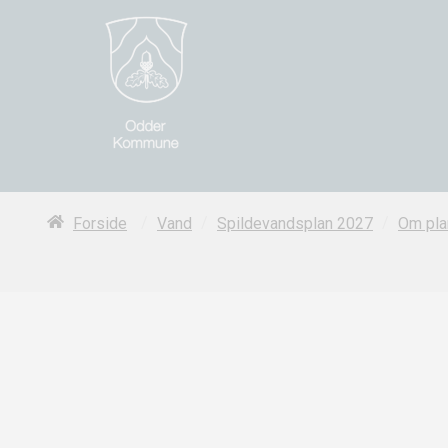
/
/
/
Forside
Vand
Spildevandsplan 2027
Om pla