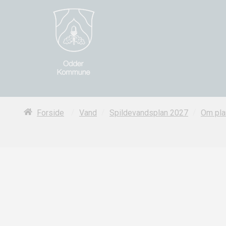
/
/
/
Forside
Vand
Spildevandsplan 2027
Om pla