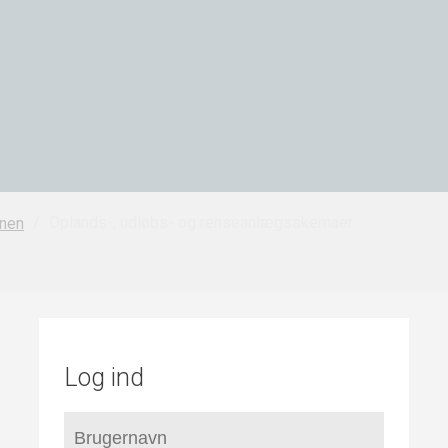
/
Oplands-, udløbs- og renseanlægsskemaer
nen
Log ind