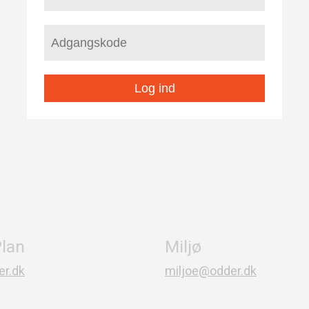
Log ind
lan
Miljø
r.dk
miljoe@odder.dk