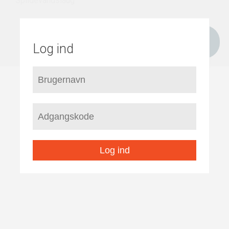
Spildevandslaug
Log ind
Log ind