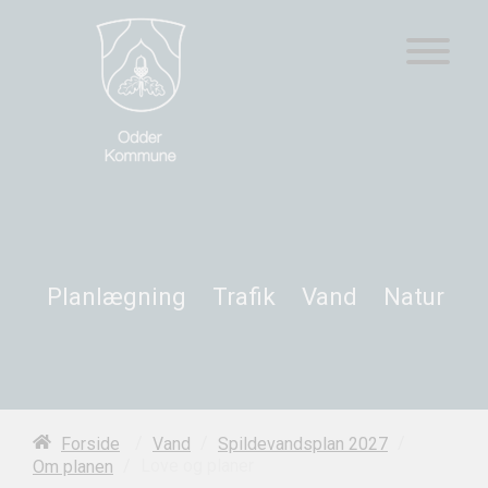
Planlægning
Trafik
Vand
Natur
/
/
/
Forside
Vand
Spildevandsplan 2027
/
Love og planer
Om planen