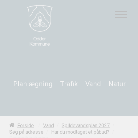
Planlægning
Trafik
Vand
Natur
/
/
/
Forside
Vand
Spildevandsplan 2027
/
/
Søg på adresse
Har du modtaget et påbud?